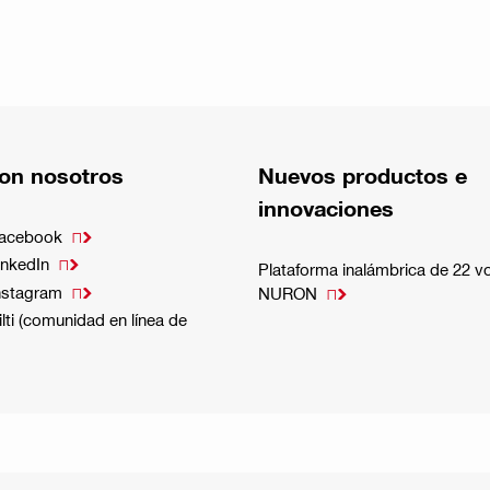
on nosotros
Nuevos productos e
innovaciones
Facebook

inkedIn

Plataforma inalámbrica de 22 vo
nstagram

NURON

lti (comunidad en línea de